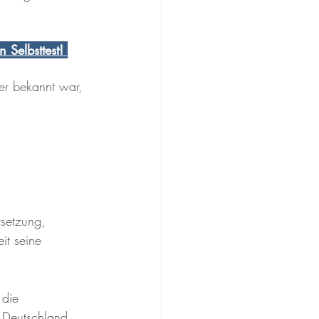
 Selbsttest! 
er bekannt war, 
rsetzung, 
it seine 
die 
h Deutschland 