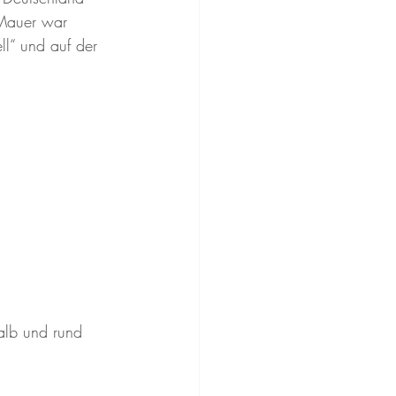
 Mauer war 
ll“ und auf der 
alb und rund 