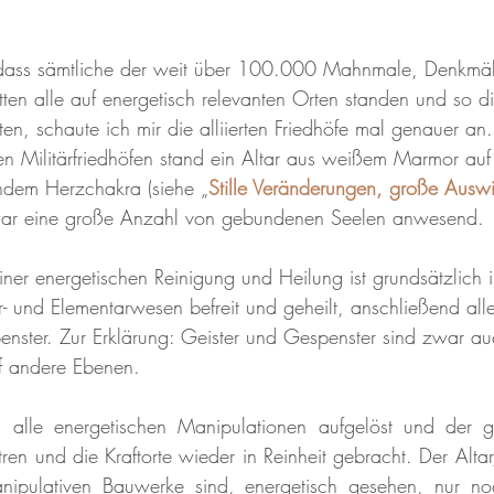
 dass sämtliche der weit über 100.000 Mahnmale, Denkmäl
tten alle auf energetisch relevanten Orten standen und so d
n, schaute ich mir die alliierten Friedhöfe mal genauer an.
hen Militärfriedhöfen stand ein Altar aus weißem Marmor auf
ndem Herzchakra (siehe „
Stille Veränderungen, große Ausw
 war eine große Anzahl von gebundenen Seelen anwesend.
ner energetischen Reinigung und Heilung ist grundsätzlich 
r- und Elementarwesen befreit und geheilt, anschließend all
enster. Zur Erklärung: Geister und Gespenster sind zwar au
uf andere Ebenen.
 alle energetischen Manipulationen aufgelöst und der g
ren und die Kraftorte wieder in Reinheit gebracht. Der Altar
ipulativen Bauwerke sind, energetisch gesehen, nur noc