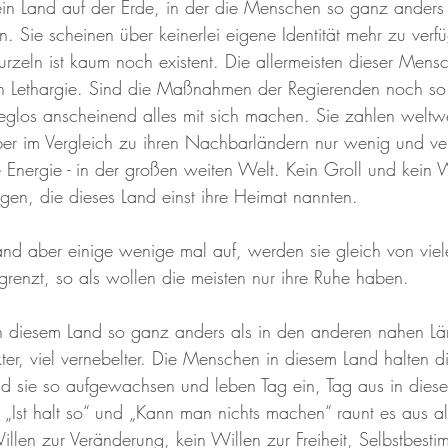
t ein Land auf der Erde, in der die Menschen so ganz anders 
n. Sie scheinen über keinerlei eigene Identität mehr zu verf
zeln ist kaum noch existent. Die allermeisten dieser Mensc
on Lethargie. Sind die Maßnahmen der Regierenden noch so 
reglos anscheinend alles mit sich machen. Sie zahlen weltwe
er im Vergleich zu ihren Nachbarländern nur wenig und ver
 Energie - in der großen weiten Welt. Kein Groll und kein 
igen, die dieses Land einst ihre Heimat nannten.
nd aber einige wenige mal auf, werden sie gleich von viel
renzt, so als wollen die meisten nur ihre Ruhe haben.
in diesem Land so ganz anders als in den anderen nahen Län
ter, viel vernebelter. Die Menschen in diesem Land halten die
ind sie so aufgewachsen und leben Tag ein, Tag aus in dies
Ist halt so“ und „Kann man nichts machen“ raunt es aus al
illen zur Veränderung, kein Willen zur Freiheit, Selbstbest