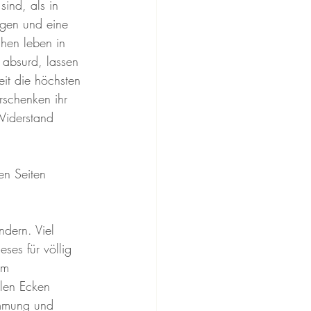
sind, als in 
ügen und eine 
hen leben in 
absurd, lassen 
it die höchsten 
schenken ihr 
Widerstand 
en Seiten 
dern. Viel 
ses für völlig 
em 
len Ecken 
immung und 