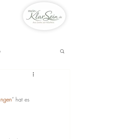
e
ungen
“ hat es 