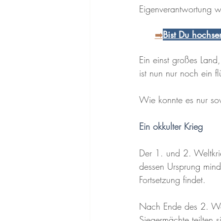
Eigenverantwortung w
➡️
Bist Du hochsen
Ein einst großes Land
ist nun nur noch ein fl
Wie konnte es nur s
Ein okkulter Krieg
Der 1. und 2. Weltkri
dessen Ursprung minde
Fortsetzung findet.
Nach Ende des 2. We
Siegermächte teilten s