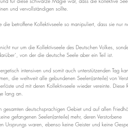
und für diese schwarze Magie war, dass die kollektive Seel
inen und vervollständigen sollte. 
 die betroffene Kollektivseele so manipuliert, dass sie nur
 nicht nur um die Kollektivseele des Deutschen Volkes, sond
rüber`, von der die deutsche Seele aber ein Teil ist.
nergetisch intensiven und somit auch unterstützenden Tag k
n, die weltweit alle gebundenen Seelen(anteile) von Verst
erlöste und mit deren Kollektivseele wieder vereinte. Diese
ge lang an.
m gesamten deutschsprachigen Gebiet und auf allen Friedh
keine gefangenen Seelen(anteile) mehr, deren Verstorbene 
en Ursprungs waren, ebenso keine Geister und keine Gespen