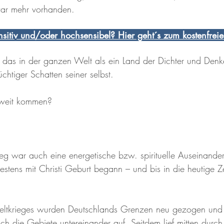
ar mehr vorhanden.
sitiv und/oder hochsensibel? Hier geht´s zum kostenfreien
, das in der ganzen Welt als ein Land der Dichter und Denk
üchtiger Schatten seiner selbst.
oweit kommen?
eg war auch eine energetische bzw. spirituelle Auseinande
stens mit Christi Geburt begann – und bis in die heutige Ze
ltkrieges wurden Deutschlands Grenzen neu gezogen und 
ich die Gebiete untereinander auf. Seitdem lief mitten durc