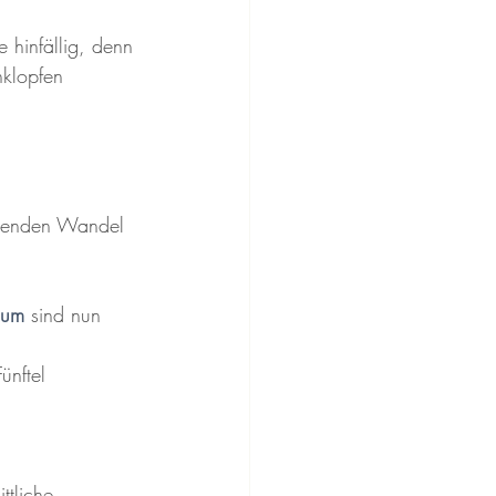
se hinfällig, denn 
nklopfen 
ssenden Wandel 
aum
 sind nun 
ttliche 