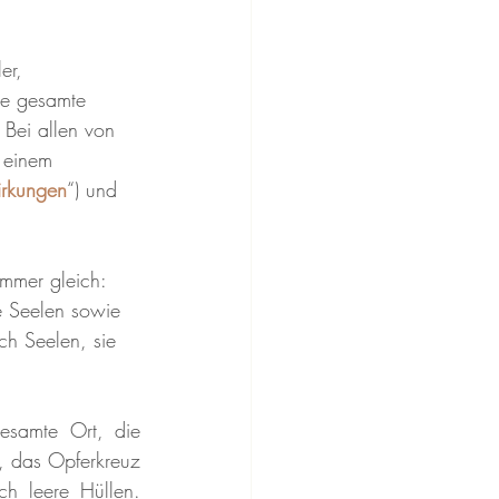
er, 
ie gesamte 
 Bei allen von 
 einem 
irkungen
“) und 
immer gleich: 
e Seelen sowie 
ch Seelen, sie 
esamte Ort, die 
, das Opferkreuz 
h leere Hüllen. 