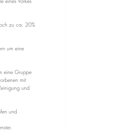
e eines Volkes 
 noch zu ca. 20% 
ern um eine 
am eine Gruppe 
orbenen mit 
 Reinigung und 
öfen und 
ster. 