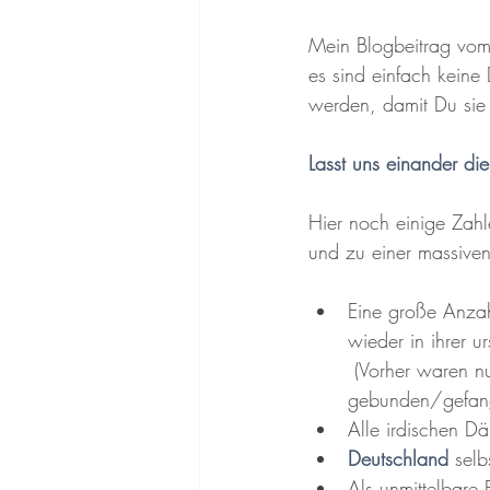
Mein Blogbeitrag vom 
es sind einfach keine
werden, damit Du sie
Lasst uns einander di
Hier noch einige Zah
und zu einer massive
Eine große Anza
wieder in ihrer ur
 (Vorher waren nur ca. 30% dieser Wesenheiten rein und insgesamt ca. ein Fünftel 
gebunden/gefan
Alle irdischen D
Deutschland 
selb
Als unmittelbare 