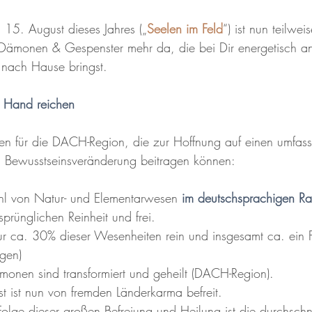
15. August dieses Jahres („
Seelen im Feld
“) ist nun teilwei
 Dämonen & Gespenster mehr da, die bei Dir energetisch a
 nach Hause bringst.
e Hand reichen
len für die DACH-Region, die zur Hoffnung auf einen umfa
n Bewusstseinsveränderung beitragen können:
hl von Natur- und Elementarwesen 
im deutschsprachigen R
sprünglichen Reinheit und frei. 
gen)
ämonen sind transformiert und geheilt (DACH-Region).
st ist nun von fremden Länderkarma befreit.
Folge dieser großen Befreiung und Heilung ist die durchschni