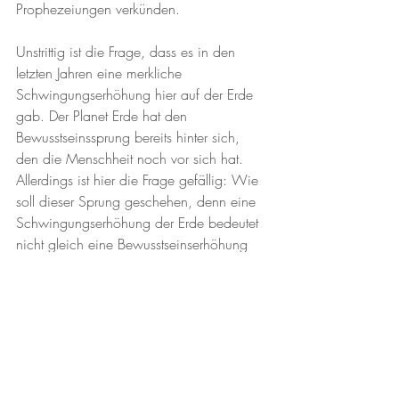
Prophezeiungen verkünden.
Unstrittig ist die Frage, dass es in den 
letzten Jahren eine merkliche 
Schwingungserhöhung hier auf der Erde 
gab. Der Planet Erde hat den 
Bewusstseinssprung bereits hinter sich, 
den die Menschheit noch vor sich hat. 
Allerdings ist hier die Frage gefällig: Wie 
soll dieser Sprung geschehen, denn eine 
Schwingungserhöhung der Erde bedeutet 
nicht gleich eine Bewusstseinserhöhung 
der Menschen?
Und was passiert mit den dunklen 
Konstrukten und energetischen 
Manipulationen? Lösen diese sich ab 
einer gewissen Frequenz selbst auf? Gibt 
es hier überhaupt eine Schwarz/Weiß-