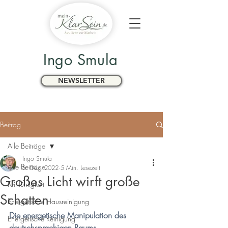
Ingo Smula
NEWSLETTER
Beitrag
Alle Beiträge
Ingo Smula
Alle Beiträge
6. Dez. 2022
5 Min. Lesezeit
Großes Licht wirft große
Feinfühligkeit
Schatten
Energetische Hausreinigung
Die energetische Manipulation des 
Energetische Reinigung
deutschsprachigen Raums