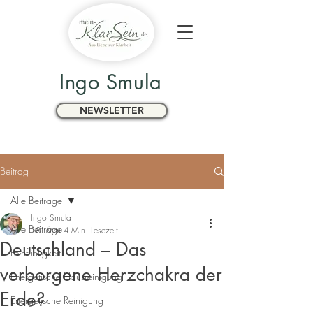
Ingo Smula
NEWSLETTER
Beitrag
Alle Beiträge
Ingo Smula
Alle Beiträge
18. Mai
4 Min. Lesezeit
Deutschland – Das
Feinfühligkeit
verborgene Herzchakra der
Energetische Hausreinigung
Erde?
Energetische Reinigung