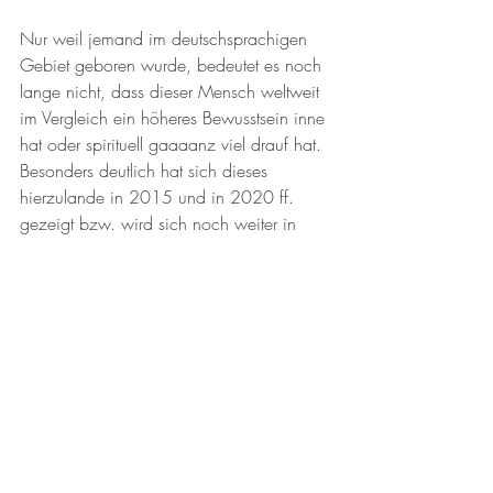
Nur weil jemand im deutschsprachigen 
Gebiet geboren wurde, bedeutet es noch 
lange nicht, dass dieser Mensch weltweit 
im Vergleich ein höheres Bewusstsein inne 
hat oder spirituell gaaaanz viel drauf hat. 
Besonders deutlich hat sich dieses 
hierzulande in 2015 und in 2020 ff. 
gezeigt bzw. wird sich noch weiter in 
den kommenden Jahren zeigen.
Ja, das durchschnittliche Bewusstsein 
(siehe Blogbeitrag 
https://www.mein-
klarsein.de/post/die-bewusstseinsskala-1
) 
im deutschsprachigen Gebiet ist höher als 
in vielen anderen Ländern der Welt, aber 
es ist auch die Frage, was machen die 
Menschen hier daraus?