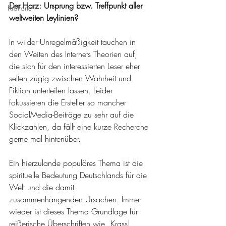
Der Harz: Ursprung bzw. Treffpunkt aller 
Kraftorte
weltweiten Leylinien?
In wilder Unregelmäßigkeit tauchen in 
den Weiten des Internets Theorien auf, 
die sich für den interessierten Leser eher 
selten zügig zwischen Wahrheit und 
Fiktion unterteilen lassen. Leider 
fokussieren die Ersteller so mancher 
SocialMedia-Beiträge zu sehr auf die 
Klickzahlen, da fällt eine kurze Recherche 
gerne mal hintenüber.
Ein hierzulande populäres Thema ist die 
spirituelle Bedeutung Deutschlands für die 
Welt und die damit 
zusammenhängenden Ursachen. Immer 
wieder ist dieses Thema Grundlage für 
reißerische Überschriften wie „Krass! 