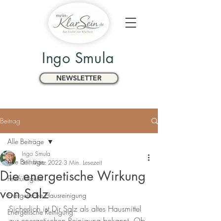
Ingo Smula
NEWSLETTER
Beitrag
Alle Beiträge
Ingo Smula
Alle Beiträge
31. März 2022
3 Min. Lesezeit
Die energetische Wirkung
Feinfühligkeit
von Salz
Energetische Hausreinigung
Sicherlich ist Dir Salz als altes Hausmittel 
Energetische Reinigung
zur energetischen Reinigung bekannt. Ob 